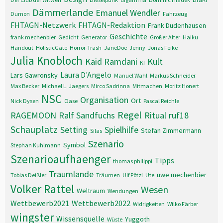
Dämmerlande
Emanuel Wendler
Dumon
Fahrzeug
FHTAGN-Netzwerk
FHTAGN-Redaktion
Frank Dudenhausen
Geschichte
frank mechenbier
Gedicht
Generator
Großer Alter
Haiku
Handout
HolisticGate
Horror-Trash
JaneDoe
Jenny
Jonas Feike
Julia Knobloch
Kaid Ramdani
Kult
KI
Laura D'Angelo
Lars Gawronsky
Manuel Wahl
Markus Schneider
Max Becker
Michael L. Jaegers
Mirco Sadrinna
Mitmachen
Moritz Honert
NSC
Organisation
Ort
Nick Dysen
Oase
Pascal Reichle
Regel
RAGEMOON
Ralf Sandfuchs
Ritual
ruf18
Schauplatz
Setting
Spielhilfe
Stefan Zimmermann
Silas
Szenario
Symbol
Stephan Kuhlmann
Szenarioaufhaenger
Tipps
thomas philippi
Traumlande
uwe mechenbier
Tobias Deißler
Träumen
Ulf Pötzl
Ute
Volker Rattel
Wesen
Weltraum
Wendungen
Wettbewerb2021
Wettbewerb2022
Widrigkeiten
Wilko Färber
wingster
Wissensquelle
Yuggoth
Wüste