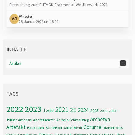
Einreichung zum FHTAGN-Fragmente-Wettbewerb 2021.
Wingster
28. Januar 2022 um 18:00
INHALTE
Artikel
1
TAGS
2022
2023
2021
2E
2024
1w10
2025
2018
2020
Archetyp
1980er
Amnesie
André Frenzer
Antonia Schmalstieg
Artefakt
Corumel
Baukasten
Bente Bodi-Rattel
Beruf
daniel rolles
Design
Der Club der Witwen
Dieselpunk
digamma
Dominic Hladek
DraKi